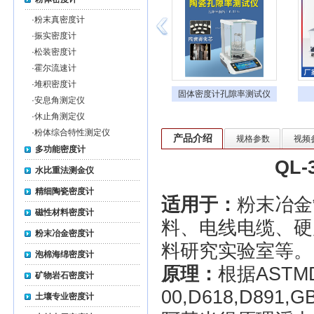
·
粉末真密度计
·
振实密度计
·
松装密度计
·
霍尔流速计
·
堆积密度计
多功能电子比重计MD-
固体密度计孔隙率测试仪
·
安息角测定仪
300S
·
休止角测定仪
·
粉体综合特性测定仪
产品介绍
规格参数
视频
多功能密度计
QL
水比重法测金仪
精细陶瓷密度计
适用于：
粉末冶金
磁性材料密度计
料、电线电缆、硬
粉末冶金密度计
料研究实验室等。
泡棉海绵密度计
原理：
根据ASTMD2
矿物岩石密度计
00,D618,D891,
土壤专业密度计