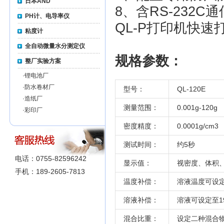
日本AND
8、含RS-232
PH计、电导率仪
QL-P打印机快速
粘度计
全自动微量水分测定仪
规格参数：
整厂实验方案
·
锂电池厂
·
防水卷材厂
型号：
QL-120E
·
造纸厂
测量范围：
0.001g-120g
·
彩印厂
密度精度：
0.0001g/cm3
测试时间：
约5秒
电话：0755-82596242
显示值：
视密度、体积
手机：189-2605-7813
温度补偿：
溶液温度可设定
溶液补偿：
溶液可设定至19
混合比重：
设定二种混合