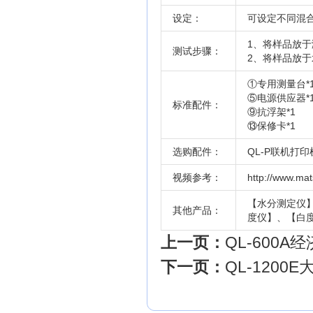
设定：
可设定不同混
1、将样品放于
测试步骤：
2、将样品放于
①专用测量台*
⑤电源供应器*
标准配件：
⑨抗浮架*1 
⑬保修卡*1 
选购配件：
QL-P联机打
视频参考：
http://www.ma
【
水分测定仪
其他产品：
度仪
】、【白
上一页：
QL-600
下一页：
QL-120