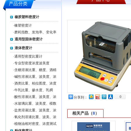
产品分类
橡胶塑料密度计
·
橡塑密度计
·
磨耗指数、发泡率、变化率
通用型固体密度计
液体密度计
·
通用型密度比重计
·
专业型密度浓度波美度
·
含糖溶液比重、糖度、酒精
度、浓度测试仪
·
碱性溶液比重、波美度、浓
度测试仪
·
酒类比重、柏拉图度、浓度
测试仪
·
牛乳比重、掺水度、乳稠
度、浓度测试仪
·
酸性溶液比重、波美度、浓
0
分享到：
度测试仪
·
水玻璃比重、波美度、模数
测试仪
·
盐类溶液比重、波美度、浓
相关产品（
8
）
度测试仪
·
氧化剂溶液比重、波美、浓
度测试仪
·
植物油相对密度、浓度测试
仪
粉体密度计