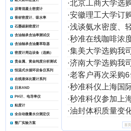
耐火材料密度计
·
北京工商大学选
沥青混凝土密度计
·
安徽理工大学订
骨材密度计、吸水率
·
浅谈氨水密度、
石墨碳刷密度计
含油轴承含油率测试仪
·
秒准在线咖啡浓
含油轴承含油量萃取器
·
集美大学选购我
密度计周边设备（选购）
·
济南大学选购我
贵金属、黄金纯度分析测试
仪
恒温式水循环设备仪系列
·
老客户再次采购
在线液体比重计系列
·
秒准科仪上海国
日本AND
PH计、电导率仪
·
秒准科仪参加上
粘度计
·
油封体积质量变
全自动微量水分测定仪
整厂实验方案
首