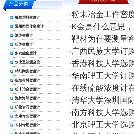
产品分类
·
粉末冶金工件密
橡胶塑料密度计
·
K金是什么意思，
通用型固体密度计
液体密度计
·
靶材为什要测量
粉体密度计
·
广西民族大学订
多功能密度计
·
香港科技大学选
水比重法测金仪
精细陶瓷密度计
·
华南理工大学订
磁性材料密度计
·
在线硫酸浓度计
粉末冶金密度计
·
清华大学深圳国
泡棉海绵密度计
矿物岩石密度计
·
南方科技大学选
土壤专业密度计
·
北京理工大学选
木材专用密度计