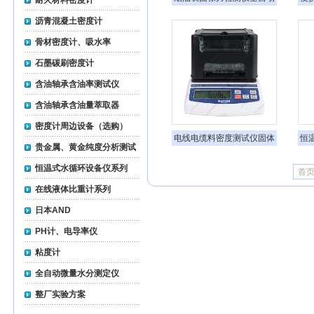
耐火材料密度计
液体表面张力仪界面张力检
沥青混凝土密度计
测仪铂金环表面张力仪
骨材密度计、吸水率
石墨碳刷密度计
含油轴承含油率测试仪
含油轴承含油量萃取器
密度计周边设备（选购）
电线电缆料密度测试仪固体
恒
贵金属、黄金纯度分析测试
比重计电子固体密度计
仪
恒温式水循环设备仪系列
首
在线液体比重计系列
日本AND
PH计、电导率仪
粘度计
全自动微量水分测定仪
整厂实验方案