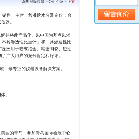
·
深圳群隆仪器
>
公司介绍
>
正文
、销售，主营：秒准牌水分测定仪；台
试仪器。
见解并将此产品化。以中国为基点以求
「不具渗透性比重计」和「具渗透性比
广泛应用于粉末冶金、精密陶瓷、磁性
到了广大用户的充分肯定和好评。
优质、最专业的仪器设备解决方案。
稠体。
赴美丽的青岛，参加青岛国际会展中心