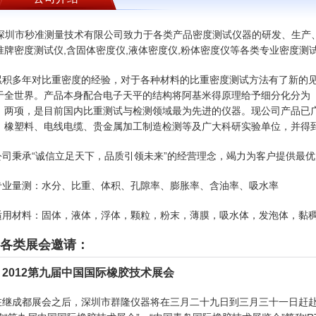
深圳市秒准测量技术有限公司
致力于各类产品密度测试仪器的研发、生产
准牌
密度测试仪,含固体密度仪,液体密度仪,粉体密度仪等各类专业密度测
累积多年对比重密度的经验，对于各种材料的比重密度测试方法有了新的
于全世界。产品本身配合电子天平的结构将阿基米得原理给予细分化分为
」两项，是目前国内比重测试与检测领域最为先进的仪器。现公司产品已
、橡塑料、电线电缆、贵金属加工制造检测等及广大科研实验单位，并得
公司秉承“诚信立足天下，品质引领未来”的经营理念，竭力为客户提供最
专业量测：水分、比重、体积、孔隙率、膨胀率、含油率、吸水率
适用材料：固体，液体，浮体，颗粒，粉末，薄膜，吸水体，发泡体，黏
各类展会邀请：
● 2012第九届中国国际橡胶技术展会
在继成都展会之后，深圳市群隆仪器将在三月二十九日到三月三十一日赶