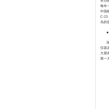
举办
每年
中国
C-
岛的
仪器
大朋
第一