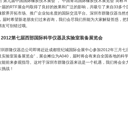
的“第九届中国国际橡胶技术展会”，“中国青岛国际橡胶技术展览会”简称‘RT
一届的RTF展会均取得了良好的效果和广泛的影响，共吸引了来自33多
橡胶界开拓市场、推广企业知名度的国际交流平台。深圳市群隆仪器当然
23，届时希望新老朋友们过来咨询，我们会尽我们所能为大家解疑答惑，
朋友可别错过哦。
● 2012第七届西部国际科学仪器及实验室装备展览会
深圳群隆仪器总公司即将赶赴成都世纪城国际会展中心参加2012年三月七日
及实验室装备展览会”，展会摊位为A040，届时将会有来自全国各地的科
友能前来参观指导。这对于深圳市群隆仪器来说是一个机遇，我们将会全力
大挑战！