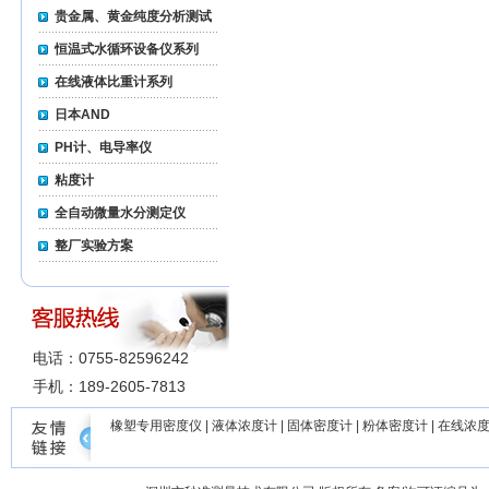
贵金属、黄金纯度分析测试
仪
恒温式水循环设备仪系列
在线液体比重计系列
日本AND
PH计、电导率仪
粘度计
全自动微量水分测定仪
整厂实验方案
电话：0755-82596242
手机：189-2605-7813
橡塑专用密度仪
|
液体浓度计
|
固体密度计
|
粉体密度计
|
在线浓