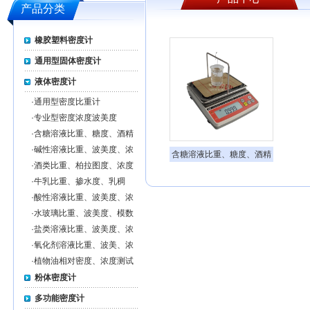
产品分类
橡胶塑料密度计
通用型固体密度计
液体密度计
·
通用型密度比重计
·
专业型密度浓度波美度
·
含糖溶液比重、糖度、酒精
度、浓度测试仪
·
碱性溶液比重、波美度、浓
含糖溶液比重、糖度、酒精
度测试仪
·
酒类比重、柏拉图度、浓度
度、浓度测试仪 MZ-150BX
测试仪
·
牛乳比重、掺水度、乳稠
度、浓度测试仪
·
酸性溶液比重、波美度、浓
度测试仪
·
水玻璃比重、波美度、模数
测试仪
·
盐类溶液比重、波美度、浓
度测试仪
·
氧化剂溶液比重、波美、浓
度测试仪
·
植物油相对密度、浓度测试
仪
粉体密度计
多功能密度计