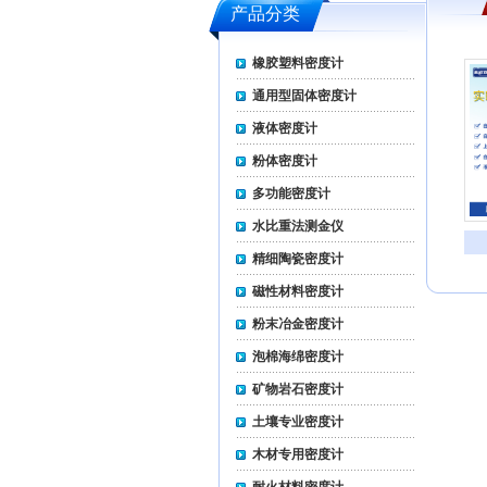
产品分类
橡胶塑料密度计
通用型固体密度计
液体密度计
粉体密度计
多功能密度计
水比重法测金仪
精细陶瓷密度计
磁性材料密度计
粉末冶金密度计
泡棉海绵密度计
矿物岩石密度计
土壤专业密度计
木材专用密度计