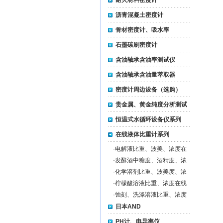
耐火材料密度计
沥青混凝土密度计
骨材密度计、吸水率
石墨碳刷密度计
含油轴承含油率测试仪
含油轴承含油量萃取器
密度计周边设备（选购）
贵金属、黄金纯度分析测试
仪
恒温式水循环设备仪系列
在线液体比重计系列
·
电解液比重、波美、浓度在
线监测仪
·
发酵酒中糖度、酒精度、浓
度在线监测仪
·
化学溶剂比重、波美度、浓
度在线监测仪
·
柠檬酸溶液比重、浓度在线
监测仪
·
蚀刻、洗涤溶液比重、浓度
在线监测仪
日本AND
PH计、电导率仪