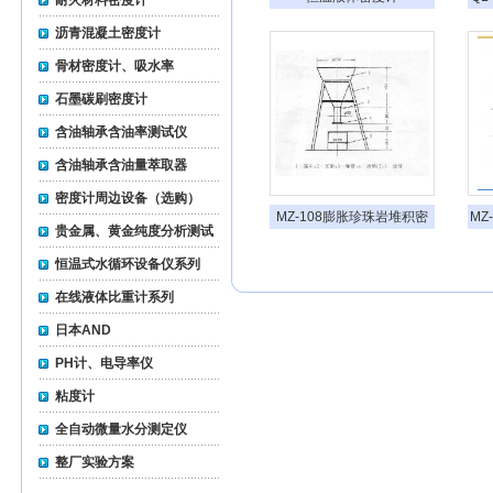
耐火材料密度计
沥青混凝土密度计
骨材密度计、吸水率
石墨碳刷密度计
含油轴承含油率测试仪
含油轴承含油量萃取器
密度计周边设备（选购）
MZ-108膨胀珍珠岩堆积密
MZ
贵金属、黄金纯度分析测试
度测定仪
仪
恒温式水循环设备仪系列
在线液体比重计系列
日本AND
PH计、电导率仪
粘度计
全自动微量水分测定仪
整厂实验方案