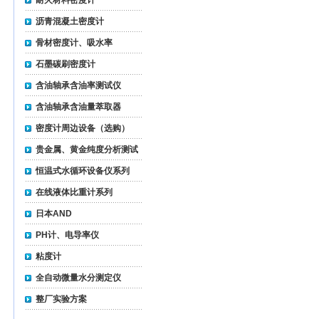
耐火材料密度计
沥青混凝土密度计
骨材密度计、吸水率
石墨碳刷密度计
含油轴承含油率测试仪
含油轴承含油量萃取器
密度计周边设备（选购）
贵金属、黄金纯度分析测试
仪
恒温式水循环设备仪系列
在线液体比重计系列
日本AND
PH计、电导率仪
粘度计
全自动微量水分测定仪
整厂实验方案