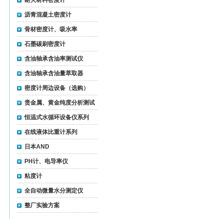
耐火材料密度计
沥青混凝土密度计
骨材密度计、吸水率
石墨碳刷密度计
含油轴承含油率测试仪
含油轴承含油量萃取器
密度计周边设备（选购）
贵金属、黄金纯度分析测试
仪
恒温式水循环设备仪系列
在线液体比重计系列
日本AND
PH计、电导率仪
粘度计
全自动微量水分测定仪
整厂实验方案