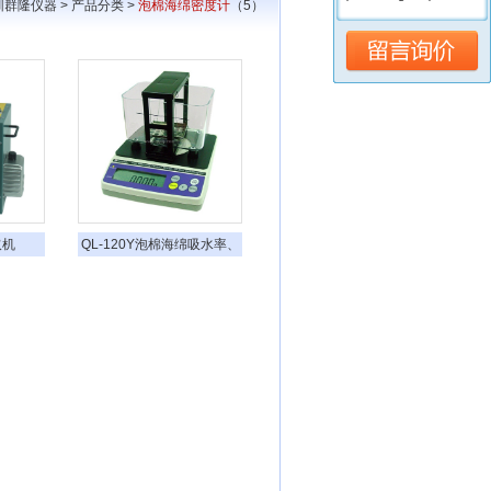
圳群隆仪器
>
产品分类
>
泡棉海绵密度计
（5）
取机
QL-120Y泡棉海绵吸水率、
孔隙率、密度多功能测试仪