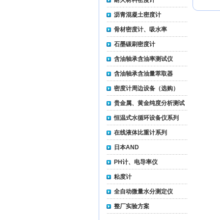
耐火材料密度计
沥青混凝土密度计
骨材密度计、吸水率
石墨碳刷密度计
含油轴承含油率测试仪
含油轴承含油量萃取器
密度计周边设备（选购）
贵金属、黄金纯度分析测试
仪
恒温式水循环设备仪系列
在线液体比重计系列
日本AND
PH计、电导率仪
粘度计
全自动微量水分测定仪
整厂实验方案