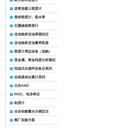
耐火材料密度计
沥青混凝土密度计
骨材密度计、吸水率
石墨碳刷密度计
含油轴承含油率测试仪
含油轴承含油量萃取器
密度计周边设备（选购）
贵金属、黄金纯度分析测试
仪
恒温式水循环设备仪系列
在线液体比重计系列
日本AND
PH计、电导率仪
粘度计
全自动微量水分测定仪
整厂实验方案