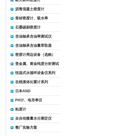
耐火材料密度计
沥青混凝土密度计
骨材密度计、吸水率
石墨碳刷密度计
含油轴承含油率测试仪
含油轴承含油量萃取器
密度计周边设备（选购）
贵金属、黄金纯度分析测试
仪
恒温式水循环设备仪系列
在线液体比重计系列
日本AND
PH计、电导率仪
粘度计
全自动微量水分测定仪
整厂实验方案